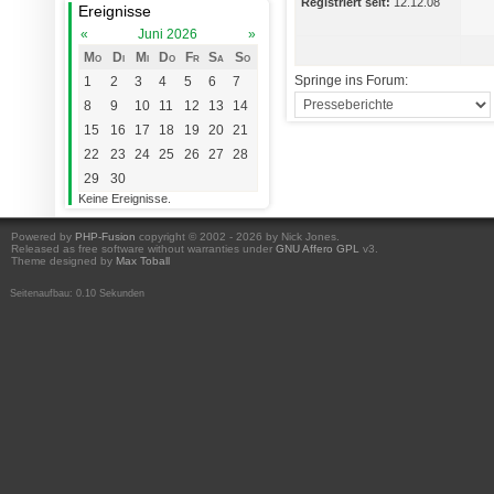
Registriert seit:
12.12.08
Ereignisse
«
Juni 2026
»
Mo
Di
Mi
Do
Fr
Sa
So
Springe ins Forum:
1
2
3
4
5
6
7
8
9
10
11
12
13
14
15
16
17
18
19
20
21
22
23
24
25
26
27
28
29
30
Keine Ereignisse.
Powered by
PHP-Fusion
copyright © 2002 - 2026 by Nick Jones.
Released as free software without warranties under
GNU Affero GPL
v3.
Theme designed by
Max Toball
Seitenaufbau: 0.10 Sekunden