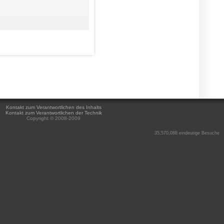
Kontakt zum Verantwortlichen des Inhalts
Kontakt zum Verantwortlichen der Technik
Copyright © 2008-2009
35,570,088 eindeutige Besuche