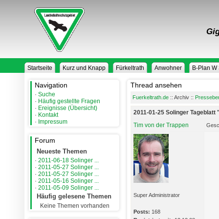
Gig
Startseite
Kurz und Knapp
Fürkeltrath
Anwohner
B-Plan W
Navigation
Thread ansehen
·
Suche
Fuerkeltrath.de
:: Archiv ::
Presseber
·
Häufig gestellte Fragen
·
Ereignisse (Übersicht)
2011-01-25 Solinger Tageblatt
·
Kontakt
·
Impressum
Tim von der Trappen
Gesc
Forum
Neueste Themen
·
2011-06-18 Solinger ...
·
2011-05-27 Solinger ...
·
2011-05-27 Solinger ...
·
2011-05-16 Solinger ...
·
2011-05-09 Solinger ...
Super Administrator
Häufig gelesene Themen
Keine Themen vorhanden
Posts:
168