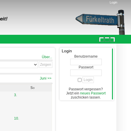
Login
eit!
Login
Benutzername
Über...
Passwort
Juni >>
So
Passwort vergessen?
Jetzt ein
neues Passwort
3.
zuschicken lassen.
10.