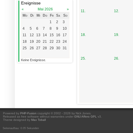
Ereignisse
«
Mai 2026
»
11.
12.
Mo
Di
Mi
Do
Fr
Sa
So
1
2
3
4
5
6
7
8
9
10
18.
19.
11
12
13
14
15
16
17
18
19
20
21
22
23
24
25
26
27
28
29
30
31
25.
26.
Keine Ereignisse.
Powered by
PHP-Fusion
copyright © 2002 - 2026 by Nick Jones.
Released as free software without warranties under
GNU Affero GPL
v3.
Theme designed by
Max Toball
Seitenaufbau: 0.05 Sekunden