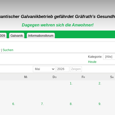
antischer Galvanikbetrieb gefährdet Gräfrath's Gesundh
Dagegen wehren sich die Anwohner!
 309
Galvanik
Informationsforum
r
|
Suchen
Kategorie:
Heute
Mi
Do
Fr
Sa
1.
2.
6.
7.
8.
9.