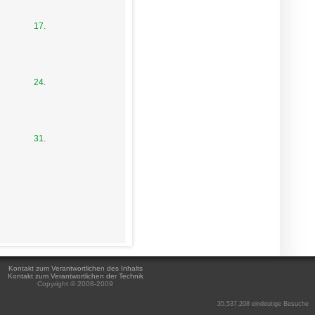
17.
24.
31.
Kontakt zum Verantwortlichen des Inhalts
Kontakt zum Verantwortlichen der Technik
Copyright © 2008-2009
35,537,208 eindeutige Besuche