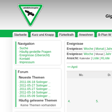
Gig
Startseite
Kurz und Knapp
Fürkeltrath
Anwohner
B-Plan W
Navigation
Ereignisse
·
Suche
Ereignisse:
Woche
|
Monat
|
Jah
·
Häufig gestellte Fragen
Ereignisse:
Woche
|
|
Jahr
Monat
·
Ereignisse (Übersicht)
Ansicht:
|
Liste
|
KListe
Kalender
·
Kontakt
·
Impressum
<< April
Forum
Mo
Di
Neueste Themen
·
2011-06-18 Solinger ...
·
2011-05-27 Solinger ...
·
2011-05-27 Solinger ...
·
2011-05-16 Solinger ...
·
2011-05-09 Solinger ...
Häufig gelesene Themen
4.
5.
Keine Themen vorhanden