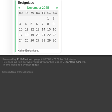
Ereignisse
«
November 2025
»
Mo
Di
Mi
Do
Fr
Sa
So
1
2
3
4
5
6
7
8
9
10
11
12
13
14
15
16
17
18
19
20
21
22
23
24
25
26
27
28
29
30
Keine Ereignisse.
Powered by
PHP-Fusion
copyright © 2002 - 2026 by Nick Jones.
Released as free software without warranties under
GNU Affero GPL
v3.
Theme designed by
Max Toball
Seitenaufbau: 0.05 Sekunden