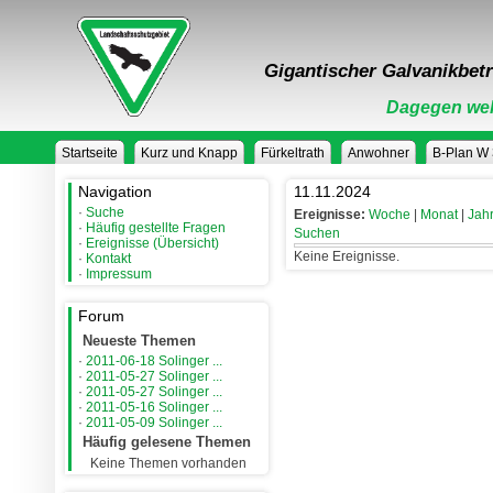
Gigantischer Galvanikbetr
Dagegen weh
Startseite
Kurz und Knapp
Fürkeltrath
Anwohner
B-Plan W
Navigation
11.11.2024
·
Suche
Ereignisse:
Woche
|
Monat
|
Jah
·
Häufig gestellte Fragen
Suchen
·
Ereignisse (Übersicht)
Keine Ereignisse.
·
Kontakt
·
Impressum
Forum
Neueste Themen
·
2011-06-18 Solinger ...
·
2011-05-27 Solinger ...
·
2011-05-27 Solinger ...
·
2011-05-16 Solinger ...
·
2011-05-09 Solinger ...
Häufig gelesene Themen
Keine Themen vorhanden