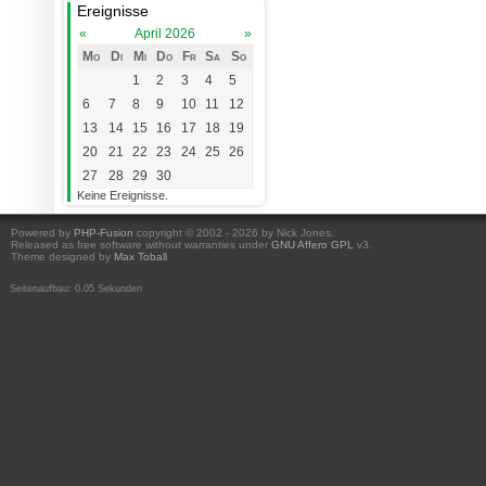
Ereignisse
«
April 2026
»
Mo
Di
Mi
Do
Fr
Sa
So
1
2
3
4
5
6
7
8
9
10
11
12
13
14
15
16
17
18
19
20
21
22
23
24
25
26
27
28
29
30
Keine Ereignisse.
Powered by
PHP-Fusion
copyright © 2002 - 2026 by Nick Jones.
Released as free software without warranties under
GNU Affero GPL
v3.
Theme designed by
Max Toball
Seitenaufbau: 0.05 Sekunden