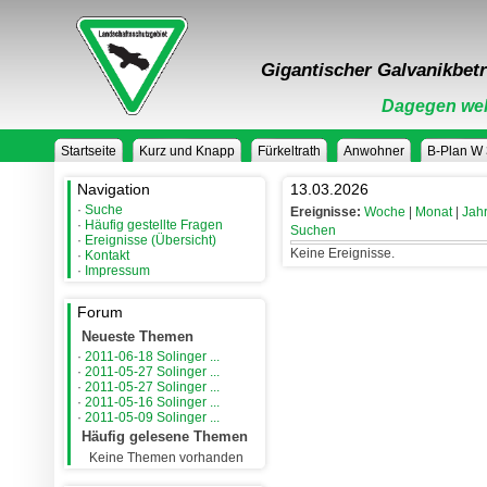
Gigantischer Galvanikbetr
Dagegen weh
Startseite
Kurz und Knapp
Fürkeltrath
Anwohner
B-Plan W
Navigation
13.03.2026
·
Suche
Ereignisse:
Woche
|
Monat
|
Jah
·
Häufig gestellte Fragen
Suchen
·
Ereignisse (Übersicht)
Keine Ereignisse.
·
Kontakt
·
Impressum
Forum
Neueste Themen
·
2011-06-18 Solinger ...
·
2011-05-27 Solinger ...
·
2011-05-27 Solinger ...
·
2011-05-16 Solinger ...
·
2011-05-09 Solinger ...
Häufig gelesene Themen
Keine Themen vorhanden