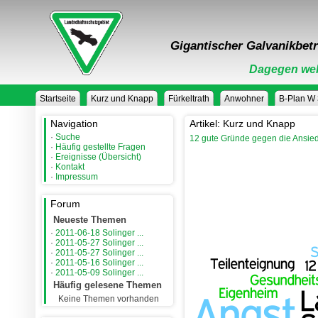
Gigantischer Galvanikbetr
Dagegen weh
Startseite
Kurz und Knapp
Fürkeltrath
Anwohner
B-Plan W
Navigation
Artikel: Kurz und Knapp
·
Suche
12 gute Gründe gegen die Ansiedl
·
Häufig gestellte Fragen
·
Ereignisse (Übersicht)
·
Kontakt
·
Impressum
Forum
Neueste Themen
·
2011-06-18 Solinger ...
·
2011-05-27 Solinger ...
·
2011-05-27 Solinger ...
·
2011-05-16 Solinger ...
·
2011-05-09 Solinger ...
Häufig gelesene Themen
Keine Themen vorhanden