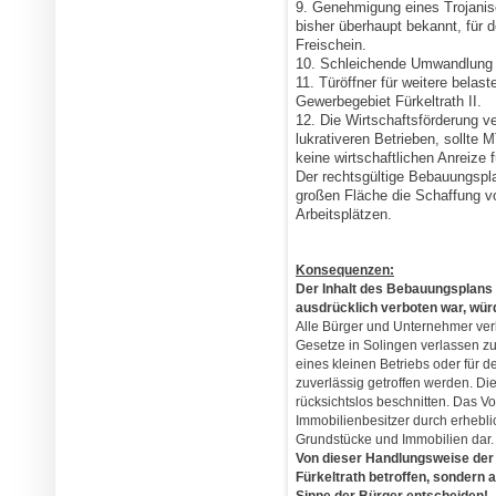
9. Genehmigung eines Trojanis
bisher überhaupt bekannt, für
Freischein.
10. Schleichende Umwandlung v
11. Türöffner für weitere belas
Gewerbegebiet Fürkeltrath II.
12. Die Wirtschaftsförderung v
lukrativeren Betrieben, sollte 
keine wirtschaftlichen Anreize 
Der rechtsgültige Bebauungspla
großen Fläche die Schaffung vo
Arbeitsplätzen.
Konsequenzen:
Der Inhalt des Bebauungsplans
ausdrücklich verboten war, würd
Alle Bürger und Unternehmer verli
Gesetze in Solingen verlassen z
eines kleinen Betriebs oder für 
zuverlässig getroffen werden. D
rücksichtslos beschnitten. Das Vo
Immobilienbesitzer durch erhebli
Grundstücke und Immobilien dar.
Von dieser Handlungsweise der S
Fürkeltrath betroffen, sondern a
Sinne der Bürger entscheiden!