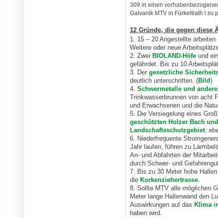
309 in einen vorhabenbezogenen
Galvanik MTV in Fürkeltrath I zu 
12 Gründe, die gegen diese 
1. 15 – 20 Angestellte arbeiten 
Weitere oder neue Arbeitsplätze
2. Zwei
BIOLAND-Höfe
und ein
gefährdet. Bis zu 10 Arbeitspl
3. Der
gesetzliche Sicherheit
deutlich unterschritten. (
Bild
)
4.
Schwermetalle und andere 
Trinkwasserbrunnen von acht Fa
und Erwachsenen und die Natur
5. Die Versiegelung eines Großt
geschützten Holzer Bach un
Landschaftsschutzgebiet
, eb
6. Niederfrequente Stromgener
Jahr laufen, führen zu Lärmbe
An- und Abfahrten der Mitarbeit
durch Schwer- und Gefahrengut
7. Bis zu 30 Meter hohe Halle
die
Korkenziehertrasse
.
8. Sollte MTV alle möglichen G
Meter lange Hallenwand den Lu
Auswirkungen auf das
Klima i
haben wird.