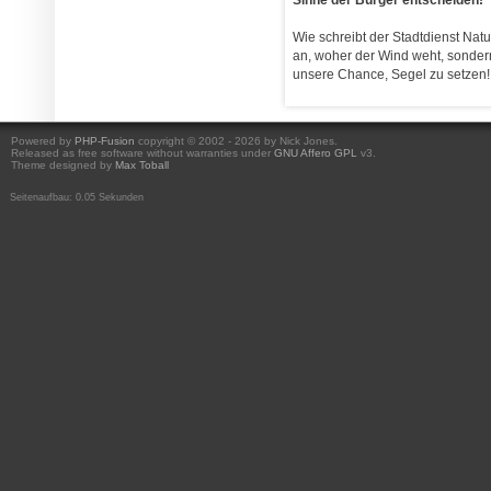
Wie schreibt der Stadtdienst Nat
an, woher der Wind weht, sondern 
unsere Chance, Segel zu setzen!
Powered by
PHP-Fusion
copyright © 2002 - 2026 by Nick Jones.
Released as free software without warranties under
GNU Affero GPL
v3.
Theme designed by
Max Toball
Seitenaufbau: 0.05 Sekunden