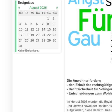
Ereignisse
«
August 2026
»
Mo
Di
Mi
Do
Fr
Sa
So
1
2
3
4
5
6
7
8
9
10
11
12
13
14
15
16
17
18
19
20
21
22
23
24
25
26
27
28
29
30
31
Keine Ereignisse.
Die Anwohner fordern
- den Erhalt des rechtsgült
- Rechtsicherheit für Solinge
- Entscheidungen zum Wohl
Im Herbst 2008 wurden die Bezirk
und Umwelt sowie der Rat der St
aufgefordert, diese damit zu be