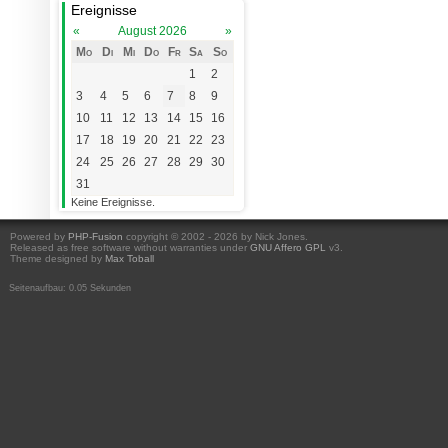
Ereignisse
«
August 2026
»
Mo
Di
Mi
Do
Fr
Sa
So
1
2
3
4
5
6
7
8
9
10
11
12
13
14
15
16
17
18
19
20
21
22
23
24
25
26
27
28
29
30
31
Keine Ereignisse.
Powered by
PHP-Fusion
copyright © 2002 - 2026 by Nick Jones.
Released as free software without warranties under
GNU Affero GPL
v3.
Theme designed by
Max Toball
Seitenaufbau: 0.05 Sekunden