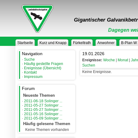
Gigantischer Galvanikbetr
Dagegen weh
Startseite
Kurz und Knapp
Fürkeltrath
Anwohner
B-Plan W
Navigation
19.01.2026
·
Suche
Ereignisse:
Woche
|
Monat
|
Jah
·
Häufig gestellte Fragen
Suchen
·
Ereignisse (Übersicht)
Keine Ereignisse.
·
Kontakt
·
Impressum
Forum
Neueste Themen
·
2011-06-18 Solinger ...
·
2011-05-27 Solinger ...
·
2011-05-27 Solinger ...
·
2011-05-16 Solinger ...
·
2011-05-09 Solinger ...
Häufig gelesene Themen
Keine Themen vorhanden