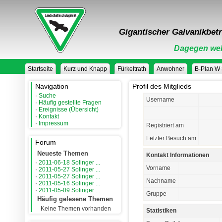
Gigantischer Galvanikbetr
Dagegen weh
Startseite
Kurz und Knapp
Fürkeltrath
Anwohner
B-Plan W
Navigation
Profil des Mitglieds
·
Suche
Username
·
Häufig gestellte Fragen
·
Ereignisse (Übersicht)
·
Kontakt
·
Impressum
Registriert am
Letzter Besuch am
Forum
Neueste Themen
Kontakt Informationen
·
2011-06-18 Solinger ...
Vorname
·
2011-05-27 Solinger ...
·
2011-05-27 Solinger ...
Nachname
·
2011-05-16 Solinger ...
·
2011-05-09 Solinger ...
Gruppe
Häufig gelesene Themen
Keine Themen vorhanden
Statistiken