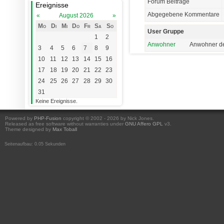
Forum Beiträge
Ereignisse
Abgegebene Kommentare
«
August 2026
»
Mo
Di
Mi
Do
Fr
Sa
So
User Gruppe
1
2
Anwohner
Anwohner de
3
4
5
6
7
8
9
10
11
12
13
14
15
16
17
18
19
20
21
22
23
24
25
26
27
28
29
30
31
Keine Ereignisse.
Powered by
PHP-Fusion
copyright © 2002 - 2026 by Nick Jones.
Released as free software without warranties under
GNU Affero GPL
v3.
Theme designed by
Max Toball
Seitenaufbau: 0.05 Sekunden